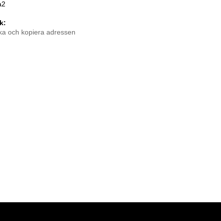
a2
k:
ka och kopiera adressen