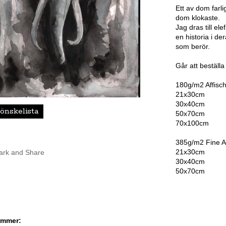
Ett av dom farl
dom klokaste.
Jag dras till el
en historia i de
som berör.
Går att beställa 
180g/m2 Affisc
21x30cm
30x40cm
 önskelista
50x70cm
70x100cm
385g/m2 Fine A
21x30cm
30x40cm
50x70cm
ummer: