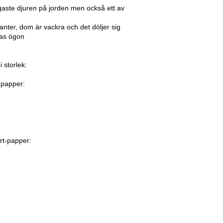
igaste djuren på jorden men också ett av
efanter, dom är vackra och det döljer sig
ras ögon
i storlek:
hpapper:
rt-papper: