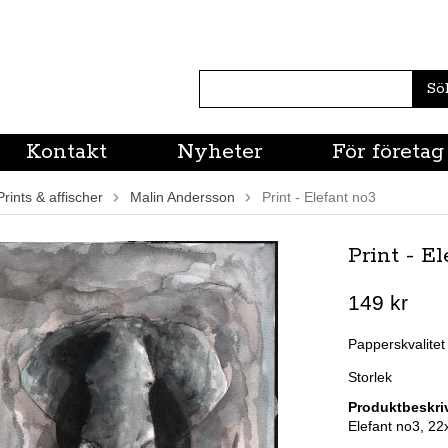
Sö
Kontakt
Nyheter
För företag
Prints & affischer
Malin Andersson
Print - Elefant no3
Print - E
149 kr
Papperskvalitet
Storlek
Produktbeskri
Elefant no3, 22x