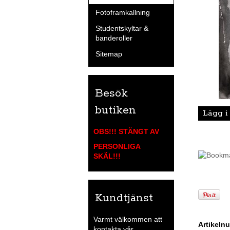
Fotoframkallning
Studentskyltar &
banderoller
Sitemap
Besök
butiken
Lägg i
OBS!!! STÄNGT AV
PERSONLIGA
SKÄL
!!!
Kundtjänst
Varmt välkommen att
Artikeln
kontakta vår