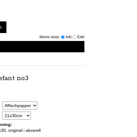
k
Moms visas:
Inkl
Exkl
lefant no3
vning:
30, original i akvarell