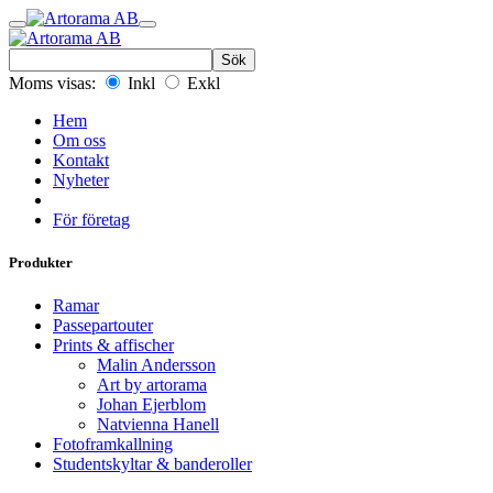
Sök
Moms visas:
Inkl
Exkl
Hem
Om oss
Kontakt
Nyheter
För företag
Produkter
Ramar
Passepartouter
Prints & affischer
Malin Andersson
Art by artorama
Johan Ejerblom
Natvienna Hanell
Fotoframkallning
Studentskyltar & banderoller