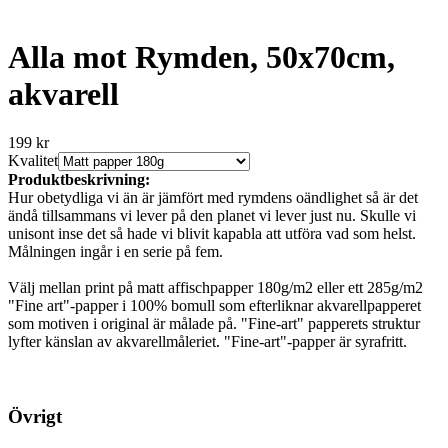
Alla mot Rymden, 50x70cm,
akvarell
199 kr
Kvalitet
Produktbeskrivning:
Hur obetydliga vi än är jämfört med rymdens oändlighet så är det
ändå tillsammans vi lever på den planet vi lever just nu. Skulle vi
unisont inse det så hade vi blivit kapabla att utföra vad som helst.
Målningen ingår i en serie på fem.
Välj mellan print på matt affischpapper 180g/m2 eller ett 285g/m2
"Fine art"-papper i 100% bomull som efterliknar akvarellpapperet
som motiven i original är målade på. "Fine-art" papperets struktur
lyfter känslan av akvarellmåleriet. "Fine-art"-papper är syrafritt.
Övrigt