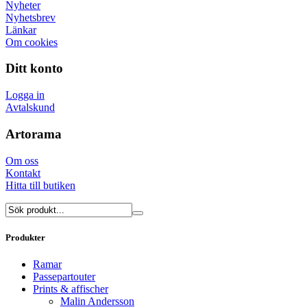
Nyheter
Nyhetsbrev
Länkar
Om cookies
Ditt konto
Logga in
Avtalskund
Artorama
Om oss
Kontakt
Hitta till butiken
Produkter
Ramar
Passepartouter
Prints & affischer
Malin Andersson